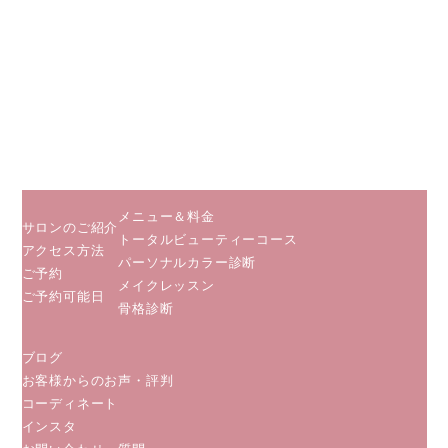
小田急線
相鉄線 海
老名駅から
徒歩５分
JR相模線
海老名駅か
ら徒歩２分
メニュー＆料金
サロンのご紹介
トータルビューティーコース
アクセス方法
パーソナルカラー診断
ご予約
メイクレッスン
ご予約可能日
骨格診断
ブログ
お客様からのお声・評判
コーディネート
インスタ