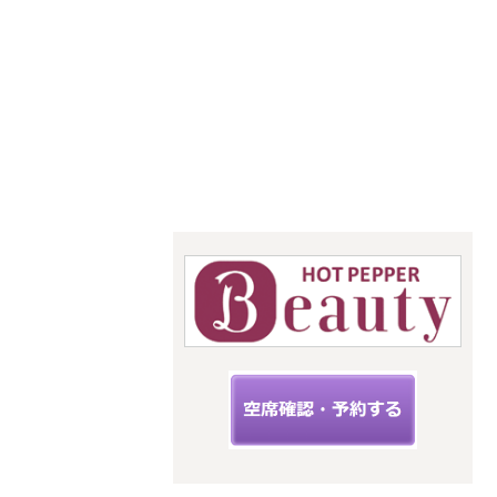
あなたの
「似合う」
をお手伝い
骨格診断・パーソナル
カラー・メイクレッス
ン
StyleC
☆こちらからご予約できます☆
upit サ
ロン
スタイルキ
ューピット
神奈川県海
老名市扇町
12-33フィー
ルズ三幸3階
C