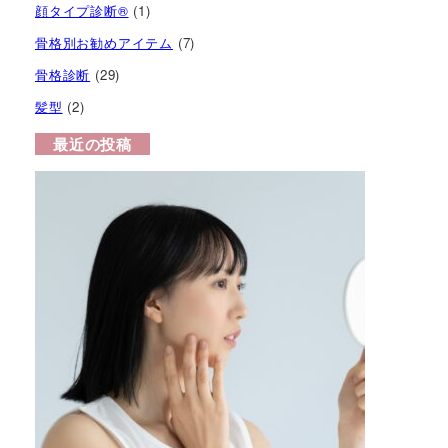
顔タイプ診断®︎
(1)
骨格別お勧めアイテム
(7)
骨格診断
(29)
髪型
(2)
最近の投稿