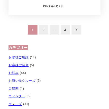
2024年6月7日
投稿日
投
1
2
…
4
稿
の
カテゴリー
ペ
お客様ご感想
(14)
ー
お客様ご紹介
(5)
お悩み
(44)
ジ
お買い物クルーズ
(2)
送
ご質問
(1)
り
ウィンター
(5)
ウェーブ
(11)