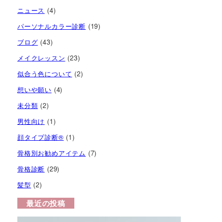
ニュース
(4)
パーソナルカラー診断
(19)
ブログ
(43)
メイクレッスン
(23)
似合う色について
(2)
想いや願い
(4)
未分類
(2)
男性向け
(1)
顔タイプ診断®︎
(1)
骨格別お勧めアイテム
(7)
骨格診断
(29)
髪型
(2)
最近の投稿