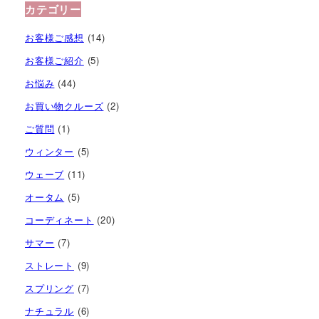
の
カテゴリー
ペ
お客様ご感想
(14)
ー
お客様ご紹介
(5)
お悩み
(44)
ジ
お買い物クルーズ
(2)
送
ご質問
(1)
り
ウィンター
(5)
ウェーブ
(11)
オータム
(5)
コーディネート
(20)
サマー
(7)
ストレート
(9)
スプリング
(7)
ナチュラル
(6)