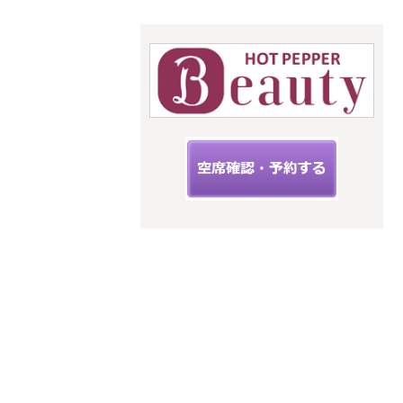
☆こちらからご予約できます☆
upit サ
ロン
スタイルキ
ューピット
神奈川県海
老名市扇町
12-33フィー
ルズ三幸3階
C
小田急線
相鉄線 海
老名駅から
徒歩５分
JR相模線
海老名駅か
ら徒歩２分