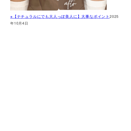
※【ナチュラルにでも大人っぽ美人に】大事なポイント
2025
年10月4日
神奈川県で
あなたの
「似合う」
をお手伝い
骨格診断・パーソナル
カラー・メイクレッス
ン
StyleC