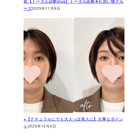
新【トータル診断plus】トータル診断➕お買い物クル
ーズ
2025年11月8日
※【ナチュラルにでも大人っぽ美人に】大事なポイン
ト
2025年10月4日