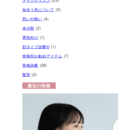
メイクレッスン
(23)
似合う色について
(2)
想いや願い
(4)
未分類
(2)
男性向け
(1)
顔タイプ診断®︎
(1)
骨格別お勧めアイテム
(7)
骨格診断
(29)
髪型
(2)
最近の投稿