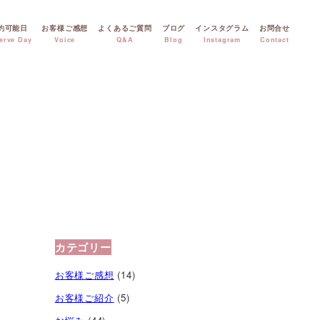
約可能日
お客様ご感想
よくあるご質問
ブログ
インスタグラム
お問合せ
erve Day
Voice
Q&A
Blog
Instagram
Contact
カテゴリー
お客様ご感想
(14)
お客様ご紹介
(5)