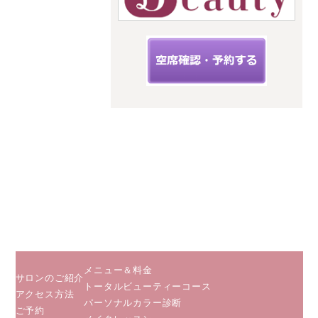
スタイルキ
ューピット
神奈川県海
老名市扇町
12-33フィー
ルズ三幸3階
C
小田急線
相鉄線 海
老名駅から
徒歩５分
JR相模線
海老名駅か
ら徒歩２分
メニュー＆料金
サロンのご紹介
トータルビューティーコース
アクセス方法
パーソナルカラー診断
ご予約