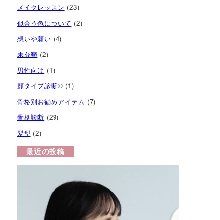
メイクレッスン
(23)
似合う色について
(2)
想いや願い
(4)
未分類
(2)
男性向け
(1)
顔タイプ診断®︎
(1)
骨格別お勧めアイテム
(7)
骨格診断
(29)
髪型
(2)
最近の投稿