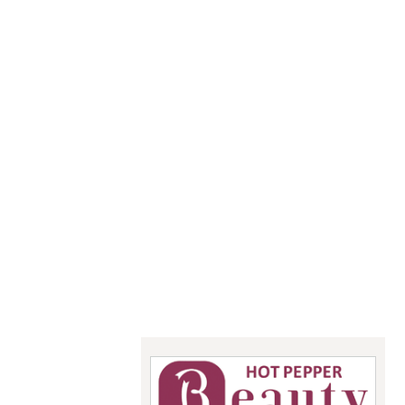
神奈川県で
あなたの
「似合う」
をお手伝い
骨格診断・パーソナル
カラー・メイクレッス
ン
StyleC
☆こちらからご予約できます☆
upit サ
ロン