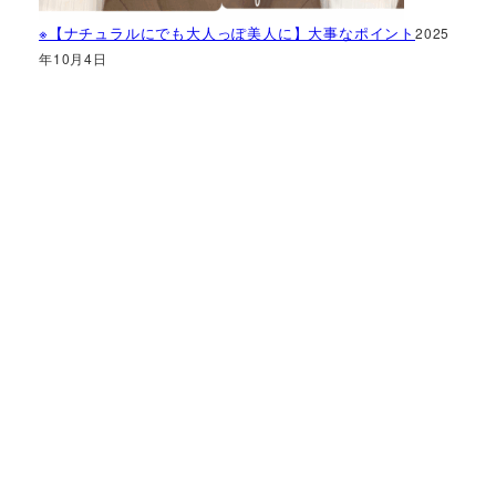
※【ナチュラルにでも大人っぽ美人に】大事なポイント
2025
年10月4日
神奈川県で
あなたの
「似合う」
をお手伝い
骨格診断・パーソナル
カラー・メイクレッス
ン
StyleC
☆こちらからご予約できます☆