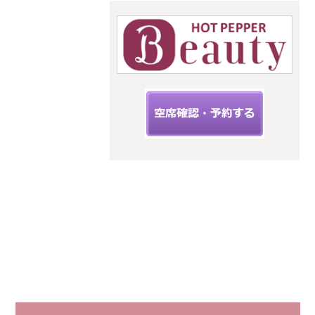
upit サ
ロン
スタイルキ
ューピット
神奈川県海
老名市扇町
12-33フィー
ルズ三幸3階
C
小田急線
相鉄線 海
老名駅から
徒歩５分
JR相模線
海老名駅か
ら徒歩２分