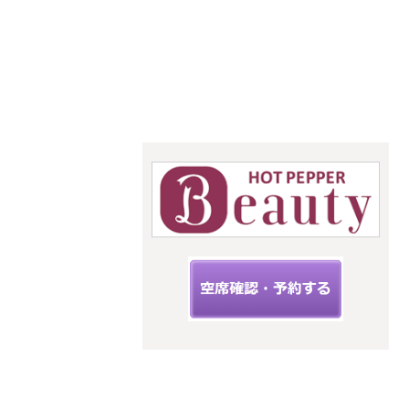
をお手伝い
骨格診断・パーソナル
カラー・メイクレッス
ン
StyleC
☆こちらからご予約できます☆
upit サ
ロン
スタイルキ
ューピット
神奈川県海
老名市扇町
12-33フィー
ルズ三幸3階
C
小田急線
相鉄線 海