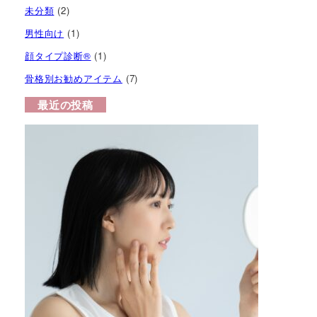
未分類
(2)
男性向け
(1)
顔タイプ診断®︎
(1)
骨格別お勧めアイテム
(7)
最近の投稿