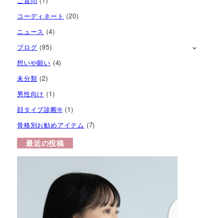
ご質問
(1)
コーディネート
(20)
ニュース
(4)
ブログ
(95)
想いや願い
(4)
未分類
(2)
男性向け
(1)
顔タイプ診断®︎
(1)
骨格別お勧めアイテム
(7)
最近の投稿