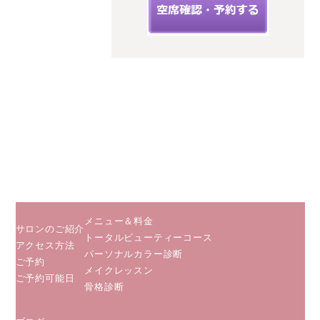
老名市扇町
12-33フィー
ルズ三幸3階
C
小田急線
相鉄線 海
老名駅から
徒歩５分
JR相模線
海老名駅か
ら徒歩２分
メニュー＆料金
サロンのご紹介
トータルビューティーコース
アクセス方法
パーソナルカラー診断
ご予約
メイクレッスン
ご予約可能日
骨格診断