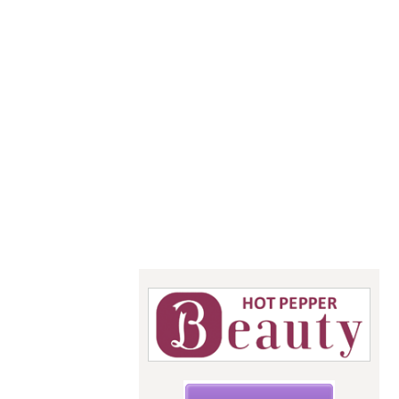
神奈川県で
あなたの
「似合う」
をお手伝い
骨格診断・パーソナル
カラー・メイクレッス
ン
StyleC
☆こちらからご予約できます☆
upit サ
ロン
スタイルキ
ューピット
神奈川県海