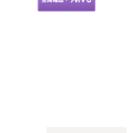
神奈川県で
あなたの
「似合う」
をお手伝い
骨格診断・パーソナル
カラー・メイクレッス
ン
StyleC
☆こちらからご予約できます☆
upit サ