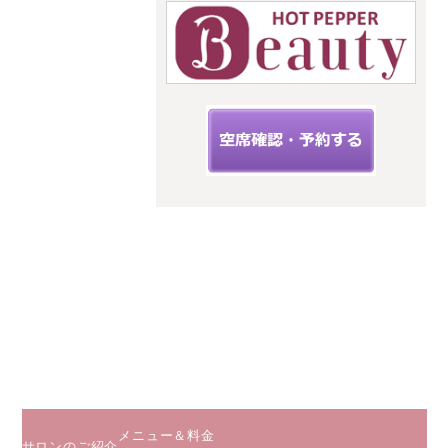
ロン
スタイルキ
ューピット
神奈川県海
老名市扇町
12-33フィー
ルズ三幸3階
C
小田急線
相鉄線 海
老名駅から
徒歩５分
JR相模線
海老名駅か
ら徒歩２分
メニュー＆料金
サロンのご紹介