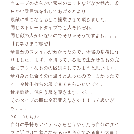
ウェーブの柔らかい素材のニットなどがお勧め。柔
らかい雰囲気を出してあげるとより
素敵に着こなせるとご提案させて頂きました。
同じストレートタイプでも人それぞれ。
同じ顔の人がいないのでそりゃそうですよね。。。
【お客さまご感想】
💎自分のスタイルが分かったので、今後の参考にな
りました。まず、今持っている服で生かせるもの完
全にアウトなものの区別をしてみようと思います。
💎好みと似合うのは違うと思ったので、よかったで
す、今後手持ちの服で見てもらいたいです。
骨格診断、似合う服を導きます。が、、
そのタイプの服に全部変えなきゃ！！って思いが
ち。。。
No！ヽ(`Д´)ノ
自分の手持ちアイテムからどうやったら自分のタイ
プに近づけて着こなせるかを考えてみる事が大事！