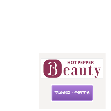
あなたの
「似合う」
をお手伝い
骨格診断・パーソナル
カラー・メイクレッス
ン
StyleC
☆こちらからご予約できます☆
upit サ
ロン
スタイルキ
ューピット
神奈川県海
老名市扇町
12-33フィー
ルズ三幸3階
C