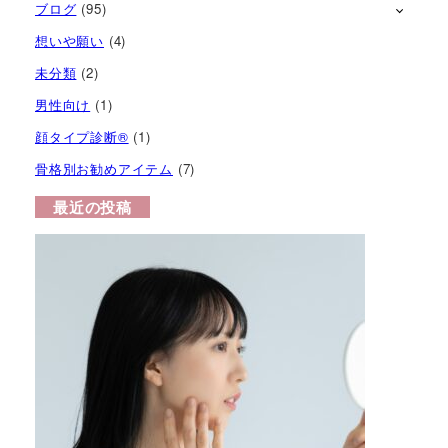
ブログ
(95)
想いや願い
(4)
未分類
(2)
男性向け
(1)
顔タイプ診断®︎
(1)
骨格別お勧めアイテム
(7)
最近の投稿