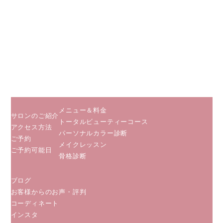
小田急線
相鉄線 海
老名駅から
徒歩５分
JR相模線
海老名駅か
ら徒歩２分
メニュー＆料金
サロンのご紹介
トータルビューティーコース
アクセス方法
パーソナルカラー診断
ご予約
メイクレッスン
ご予約可能日
骨格診断
ブログ
お客様からのお声・評判
コーディネート
インスタ