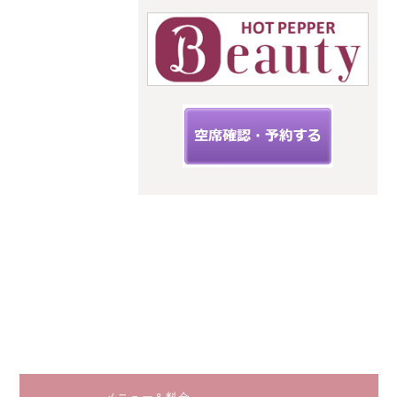
upit サ
ロン
スタイルキ
ューピット
神奈川県海
老名市扇町
12-33フィー
ルズ三幸3階
C
小田急線
相鉄線 海
老名駅から
徒歩５分
JR相模線
海老名駅か
ら徒歩２分
メニュー＆料金