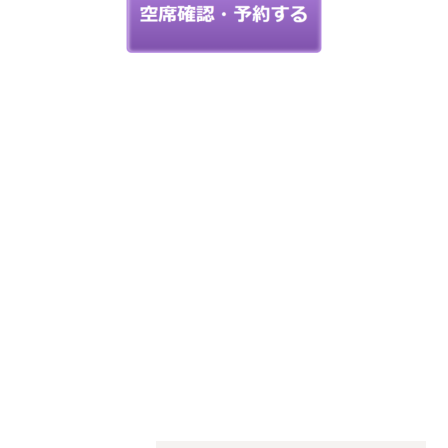
神奈川県で
あなたの
「似合う」
をお手伝い
骨格診断・パーソナル
カラー・メイクレッス
ン
StyleC
☆こちらからご予約できます☆