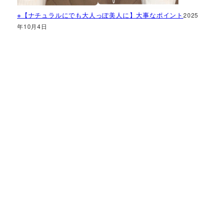
※【ナチュラルにでも大人っぽ美人に】大事なポイント
2025
年10月4日
神奈川県で
あなたの
「似合う」
をお手伝い
骨格診断・パーソナル
カラー・メイクレッス
ン
StyleC
☆こちらからご予約できます☆