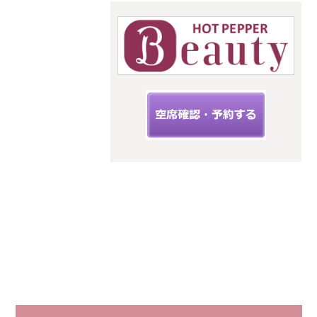
upit サ
ロン
スタイルキ
ューピット
神奈川県海
老名市扇町
12-33フィー
ルズ三幸3階
C
小田急線
相鉄線 海
老名駅から
徒歩５分
JR相模線
海老名駅か
ら徒歩２分