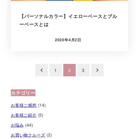
【パーソナルカラー】イエローベースとブル
ーベースとは
2020年4月2日
投稿日
投
1
2
3
稿
の
カテゴリー
ペ
お客様ご感想
(14)
ー
お客様ご紹介
(5)
お悩み
(44)
ジ
お買い物クルーズ
(2)