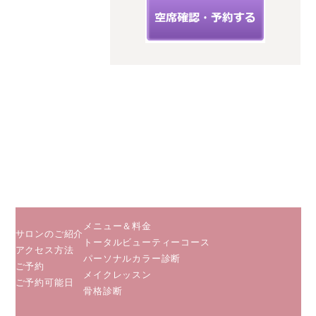
神奈川県海
老名市扇町
12-33フィー
ルズ三幸3階
C
小田急線
相鉄線 海
老名駅から
徒歩５分
JR相模線
海老名駅か
ら徒歩２分
メニュー＆料金
サロンのご紹介
トータルビューティーコース
アクセス方法
パーソナルカラー診断
ご予約
メイクレッスン
ご予約可能日
骨格診断