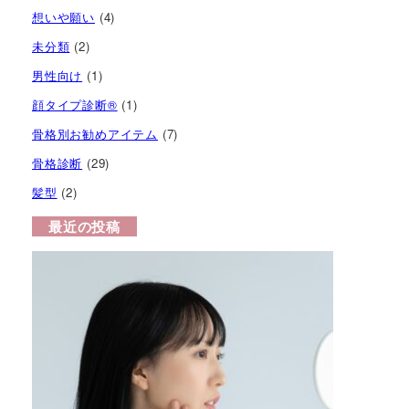
想いや願い
(4)
未分類
(2)
男性向け
(1)
顔タイプ診断®︎
(1)
骨格別お勧めアイテム
(7)
骨格診断
(29)
髪型
(2)
最近の投稿