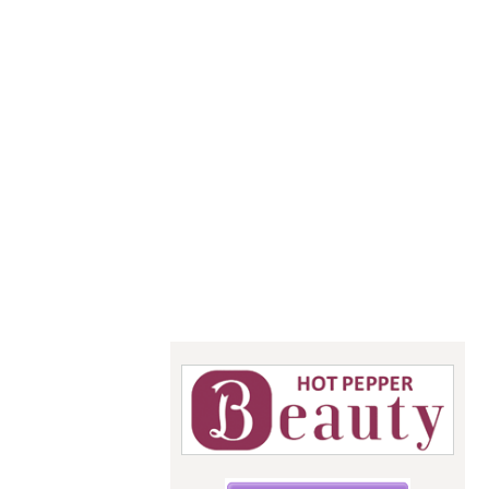
神奈川県で
あなたの
「似合う」
をお手伝い
骨格診断・パーソナル
カラー・メイクレッス
ン
StyleC
☆こちらからご予約できます☆
upit サ
ロン
スタイルキ
ューピット